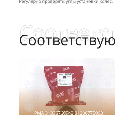
Регулярно проверять углы установки колес.
Соответс
Соответству
PMA 31336760943 31306775098