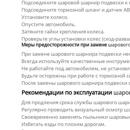
Подсоедините
шаровой шарнир подвески
к 
Подсоедините тормозной шланг и датчик AB
Установите колесо.
Опустите автомобиль.
Затяните гайки крепления колеса.
Проверьте углы установки колес (сход-развал
Меры предосторожности при замене
шарового
При замене
шарового шарнира подвески
не
Всегда используйте качественные инструме
Не работайте под автомобилем, не установ
Будьте осторожны при работе с тормозной с
После замены
шарового шарнира подвески
о
Рекомендации по эксплуатации
шаро
Для продления срока службы
шарового шар
Регулярно проводить визуальный осмотр
ша
Своевременно заменять пыльники
шаровых
Избегать езды по плохим дорогам.