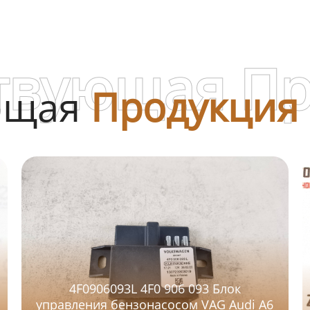
твующая П
ющая
Продукция
4F0906093L 4F0 906 093 Блок
управления бензонасосом VAG Audi A6