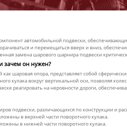
компонент автомобильной подвески, обеспечивающи
орачиваться и перемещаться вверх и вниз, обеспечи
менная замена
шарового шарнира подвески
критическ
и зачем он нужен?
ый как шаровая опора, представляет собой сферическ
ого кулака вокруг вертикальной оси, позволяя коле
двеске реагировать на неровности дороги, обеспечи
иров подвески
, различающихся по конструкции и ра
оложены в верхней части поворотного кулака.
оложены в нижней части поворотного кулака.