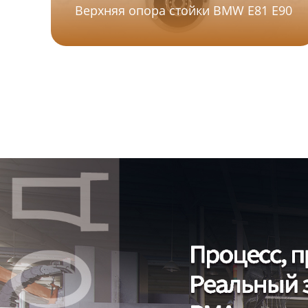
Верхняя опора стойки BMW E81 E90