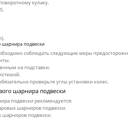
поворотному кулаку.
S.
).
 шарнира подвески
обходимо соблюдать следующие меры предосторожн
нты.
ленным на подставки.
истемой.
бязательно проверьте углы установки колес.
вого шарнира подвески
нира подвески
рекомендуется:
ровых шарниров подвески
.
 шарниров подвески
.