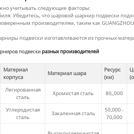
жно учитывать следующие факторы:
иля: Убедитесь, что
шаровой шарнир подвески
подхо
роверенным производителям, таким как
GUANGZHOU 
арниры подвески
изготавливаются из прочных матери
рниров подвески
разных производителей
Материал
Ресурс
Ц
Материал шара
корпуса
(км)
(
Легированная
Хромистая сталь
80,,000
сталь
Углеродистая
50,000 -
Закаленная сталь
сталь
70,000
Высокоуглеродистая