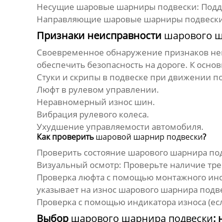
Несущие
шаровые шарниры подвески
: Под
Направляющие
шаровые шарниры подвеск
Признаки неисправности
шарового ш
Своевременное обнаружение признаков н
обеспечить безопасность на дороге. К осно
Стуки и скрипы в подвеске при движении п
Люфт в рулевом управлении.
Неравномерный износ шин.
Вибрация рулевого колеса.
Ухудшение управляемости автомобиля.
Как проверить
шаровой шарнир подвески
?
Проверить состояние
шарового шарнира по
Визуальный осмотр: Проверьте наличие тр
Проверка люфта с помощью монтажного инст
указывает на износ
шарового шарнира подв
Проверка с помощью индикатора износа (ес
Выбор
шарового шарнира подвески
: