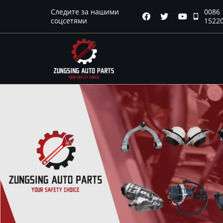
Следите за нашими
0086
Главная




соцсетями
1522
Продукция
Новости
О нас
Контакты