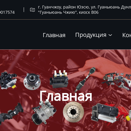
г. Гуанчжоу, район Юэсю, ул. Гуаньюань Дунл

0017574
"Гуаньюань Чжию", киоск B06
Продукция
Главная
Ко

Главная