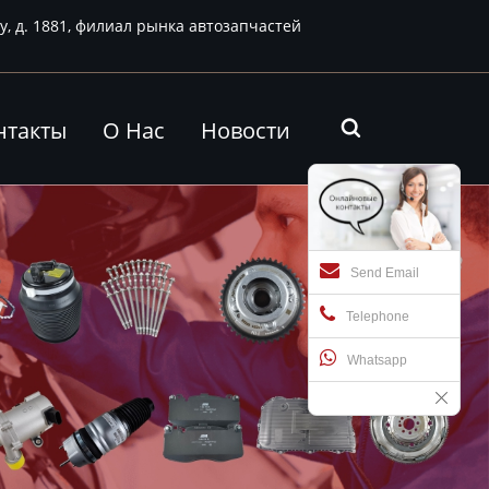
у, д. 1881, филиал рынка автозапчастей
нтакты
О Нас
Новости

Send Email
Telephone
Whatsapp