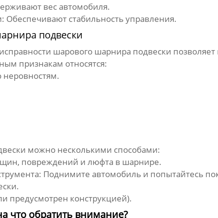
держивают вес автомобиля.
и
: Обеспечивают стабильность управления.
арнира подвески
еисправности
шарового шарнира подвески
позволяет 
вным признакам относятся:
о неровностям.
двески
можно несколькими способами:
ещин, повреждений и люфта в шарнире.
румента: Поднимите автомобиль и попытайтесь пока
ески
.
ли предусмотрен конструкцией).
 на что обратить внимание?