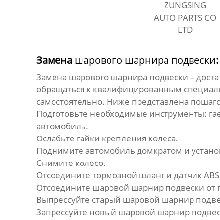
ZUNGSING
AUTO PARTS CO
LTD
Замена
шарового шарнира подвески
Замена
шарового шарнира подвески
– дост
обращаться к квалифицированным специалис
самостоятельно. Ниже представлена пошаго
Подготовьте необходимые инструменты: га
автомобиль.
Ослабьте гайки крепления колеса.
Поднимите автомобиль домкратом и установ
Снимите колесо.
Отсоедините тормозной шланг и датчик ABS 
Отсоедините
шаровой шарнир подвески
от 
Выпрессуйте старый
шаровой шарнир подв
Запрессуйте новый
шаровой шарнир подве