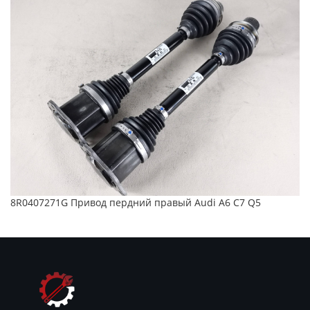
8R0407271G Привод пердний правый Audi A6 C7 Q5