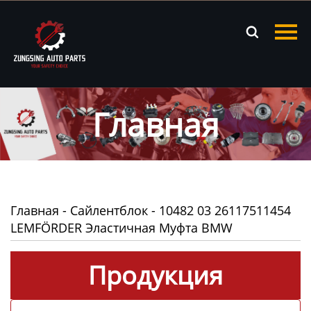
Главная

Продукция
Новости
Главная
О нас
Контакты
Главная
-
Сайлентблок
-
10482 03 26117511454
LEMFÖRDER Эластичная Муфта BMW
Продукция