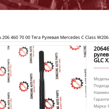
A 206 460 70 00 Тяга Рулевая Mercedes C Class W20
20646
рулев
GLC 
Модельн
Подходи
Наимен
Гаранти
Марка: