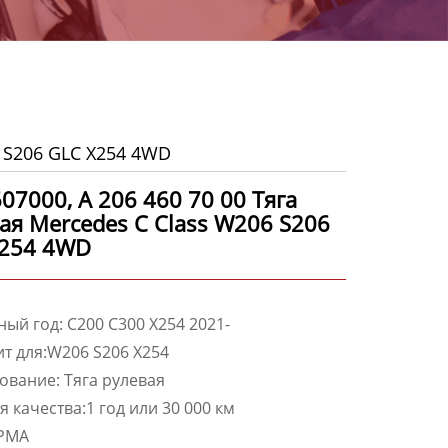
6 S206 GLC X254 4WD
07000, A 206 460 70 00 Тяга
ая Mercedes C Class W206 S206
X254 4WD
ый год: C200 C300 X254 2021-
т для:W206 S206 X254
ование:
Тяга рулевая
я качества:1 год или 30 000 км
 PMA