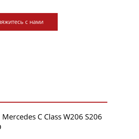
яжитесь с нами
я Mercedes C Class W206 S206
D