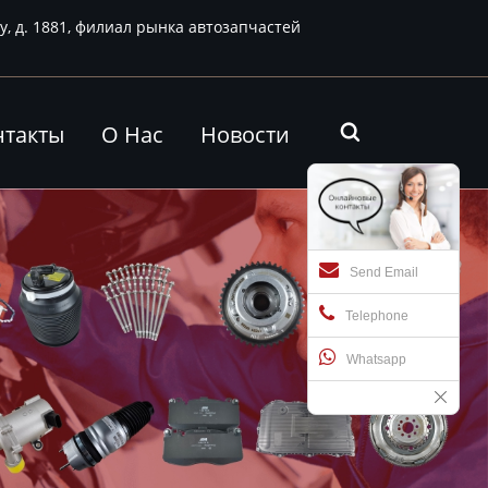
у, д. 1881, филиал рынка автозапчастей
нтакты
О Нас
Новости

Send Email
Telephone
Whatsapp