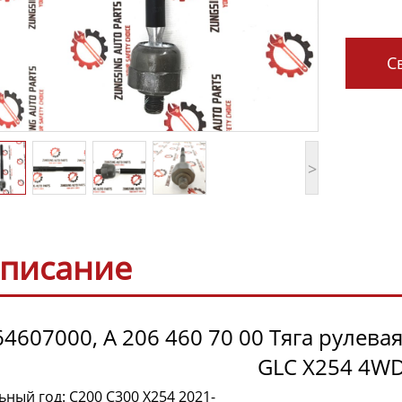
Св
>
писание
4607000, A 206 460 70 00 Тяга рулева
GLC X254 4W
ный год: C200 C300 X254 2021-