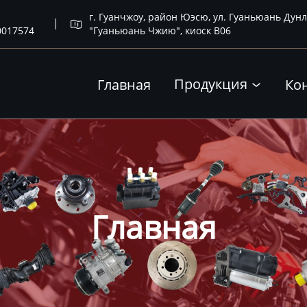
г. Гуанчжоу, район Юэсю, ул. Гуаньюань Дунл

0017574
"Гуаньюань Чжию", киоск B06
Продукция
Главная
Ко

Главная