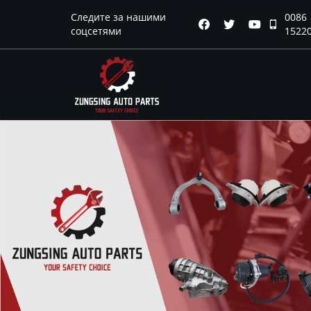
Главная
Следите за нашими
0086




соцсетями
1522
Продукция
Новости
О нас
Контакты