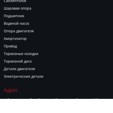
Сайлентблок
Шаровая опора
Подшипник
Водяной насос
Опора двигателя
Амортизатор
Привод
Тормозные колодки
Тормозной диск
Детали двигателя
Электрические детали
Адрес
г. Гуанчжоу, район Юэсю, ул. Гуаньюань Дунлу, д. 1881,
филиал рынка автозапчастей "Гуаньюань Чжию", киоск B06


