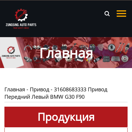
Главная

Продукция
Новости
Главная
О нас
Контакты
Главная
-
Привод
-
31608683333 Привод
Передний Левый BMW G30 F90
Продукция