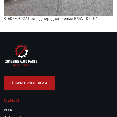
31607606027 Привод передний левый BMW F07 F04
Связаться с нами
Связи
Рычаг