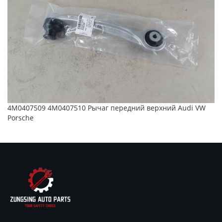
97034105404 97034105304 Рычаг нижний передний Porsche
Panamera