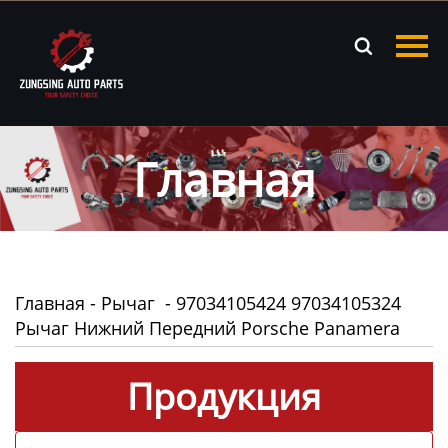
Главная

Продукция
Новости
Главная
О нас
Контакты
Главная
-
Рычаг
-
97034105424 97034105324
Рычаг Нижний Передний Porsche Panamera
Продукция