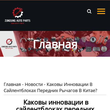
Главная

Продукция
Новости
Главная
О нас
Контакты
Главная
-
Новости
-
Каковы Инновации В
Сайлентблоках Передних Рычагов В Китае?
Каковы инновации в
сайлентблоках передних