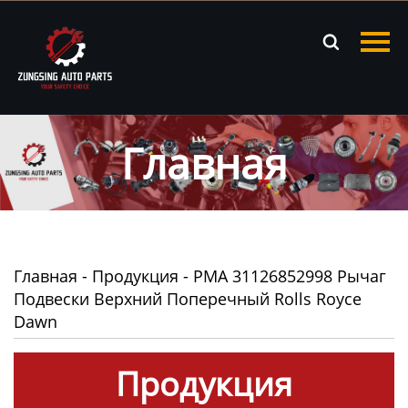
Главная

Продукция
Новости
Главная
О нас
Контакты
Главная
-
Продукция
-
PMA 31126852998 Рычаг
Подвески Верхний Поперечный Rolls Royce
Dawn
Продукция