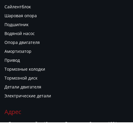
Сайлентблок
Шаровая опора
Подшипник
Водяной насос
Опора двигателя
Амортизатор
Привод
Тормозные колодки
Тормозной диск
Детали двигателя
Электрические детали
Адрес
г. Гуанчжоу, район Юэсю, ул. Гуаньюань Дунлу, д. 1881,
филиал рынка автозапчастей "Гуаньюань Чжию", киоск B06