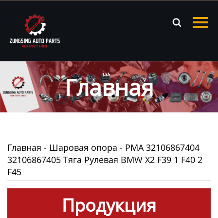
Главная

Продукция
Новости
Главная
О нас
Контакты
Главная
-
Шаровая опора
-
PMA 32106867404
32106867405 Тяга Рулевая BMW X2 F39 1 F40 2
F45
Продукция