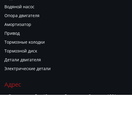
Водяной насос
Опора двигателя
Амортизатор
Привод
Тормозные колодки
Тормозной диск
Детали двигателя
Электрические детали
Адрес
г. Гуанчжоу, район Юэсю, ул. Гуаньюань Дунлу, д. 1881,
филиал рынка автозапчастей "Гуаньюань Чжию", киоск B06


