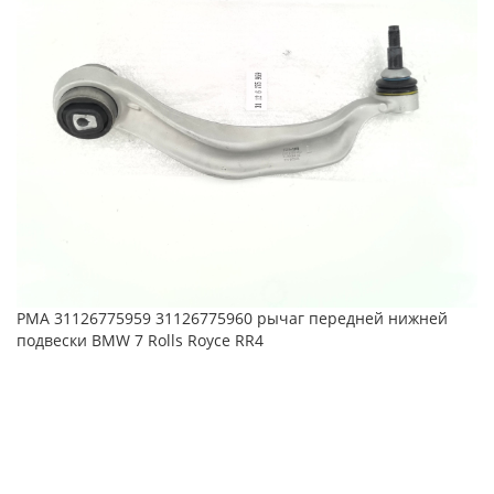
PMA 31126879841 31126879842 Рычаг передний Mini