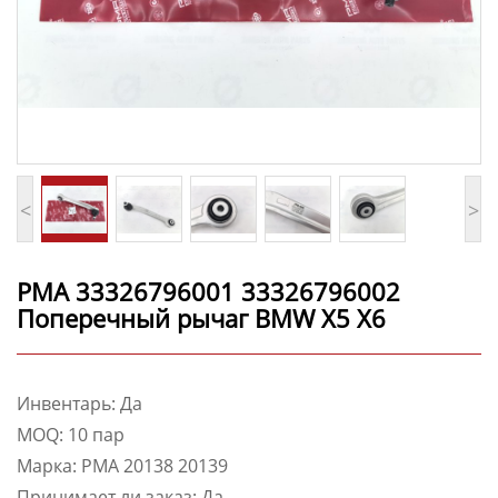
<
>
PMA 33326796001 33326796002
Поперечный рычаг BMW X5 X6
Инвентарь: Да
MOQ: 10 пар
Марка: PMA 20138 20139
Принимает ли заказ: Да