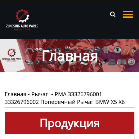
Главная

Продукция
Новости
Главная
О нас
Контакты
Главная
-
Рычаг
-
PMA 33326796001
33326796002 Поперечный Рычаг BMW X5 X6
Продукция