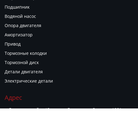
Подшипник
Водяной насос
Опора двигателя
Амортизатор
Привод
Тормозные колодки
Тормозной диск
Детали двигателя
Электрические детали
Адрес
г. Гуанчжоу, район Юэсю, ул. Гуаньюань Дунлу, д. 1881,
филиал рынка автозапчастей "Гуаньюань Чжию", киоск B06


