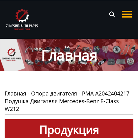
Главная

Продукция
Новости
Главная
О нас
Контакты
Главная
-
Опора двигателя
-
PMA A2042404217
Подушка Двигателя Mercedes-Benz E-Class
W212
Продукция