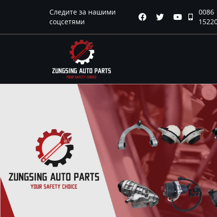
Главная
Следите за нашими
0086




соцсетями
1522
Продукция
Новости
О нас
Контакты