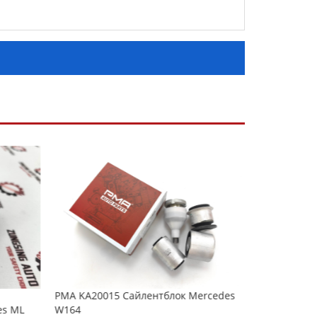
PMA KA20015 Сайлентблок Mercedes
PMA KA2001
es ML
W164
benz W251