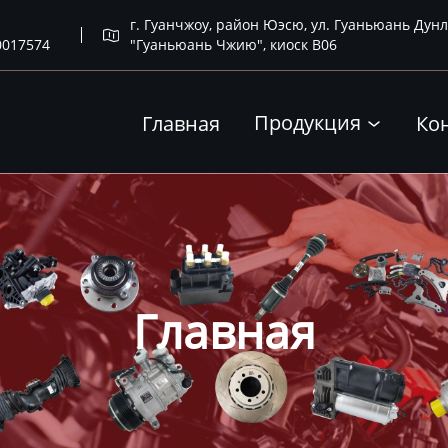
г. Гуанчжоу, район Юэсю, ул. Гуаньюань Дунл

0017574
"Гуаньюань Чжию", киоск B06
Продукция
Главная
Ко

Главная