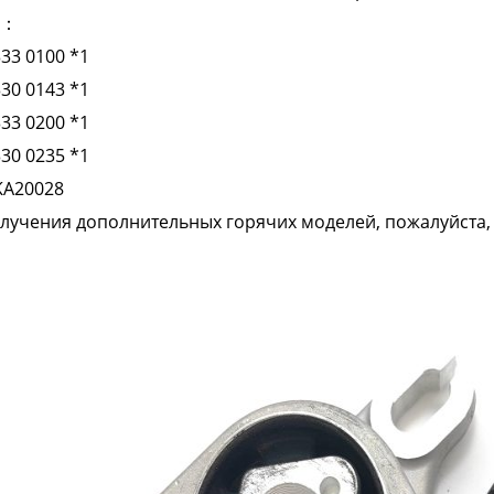
р：
333 0100 *1
330 0143 *1
333 0200 *1
330 0235 *1
KA20028
лучения дополнительных горячих моделей, пожалуйста, 