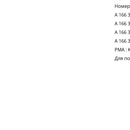
Номе
A 166 
A 166 
A 166 
A 166 
PMA : 
Для по