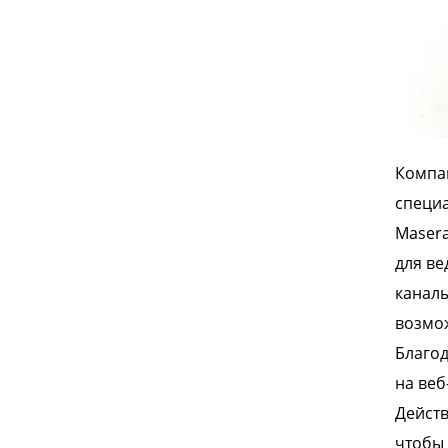
Компан
специа
Masera
для ве
канал
возмо
Благод
на веб
Действ
чтобы 