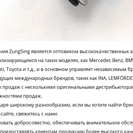
ия ZungSing является оптовиком высококачественных 
лизирующимся на таких моделях, как
Mercedes Benz, BMW,
ti, Toyota
и т.д., и в основном управляет независимым б
дущих международных брендов, таких как
INA, LEMFÖRDE
ы продаж с несколькими оригинальными дистрибьютора
жностями продаж.
аря широкому разнообразию, если вы хотите найти брен
-сайте, свяжитесь с нами.
овать добросовестно, обеспечивать внимательное обсл
предоставлять клиентам продукцию более высокого каче