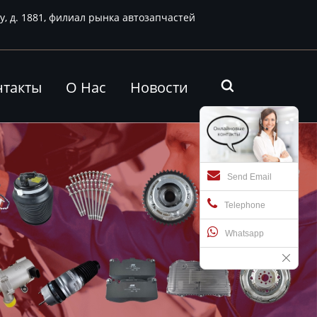
у, д. 1881, филиал рынка автозапчастей
нтакты
О Нас
Новости

Send Email
Telephone
Whatsapp