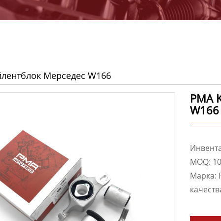
йлентблок Мерседес W166
PMA K
W166
Инвента
MOQ: 10
Марка: 
качеств