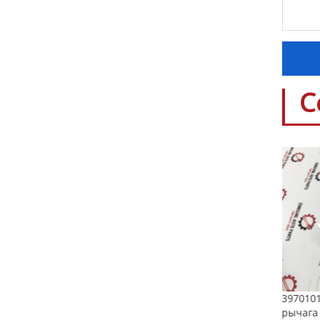
С
 Mercedes
397010
рычага 