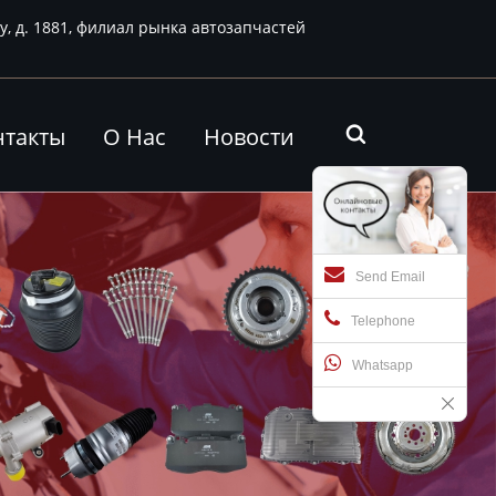
у, д. 1881, филиал рынка автозапчастей
нтакты
О Нас
Новости

Send Email
Telephone
Whatsapp