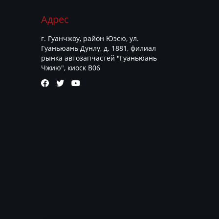
Адрес
г. Гуанчжоу, район Юэсю, ул.
Гуаньюань Дунлу, д. 1881, филиал
рынка автозапчастей "Гуаньюань
Чжию", киоск B06


