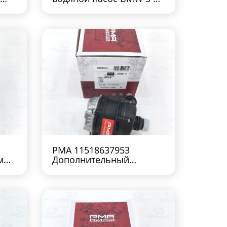
X5 X6 X3 N43
PMA 11518637953
емы
Дополнительный
0
водяной насос BMW B48