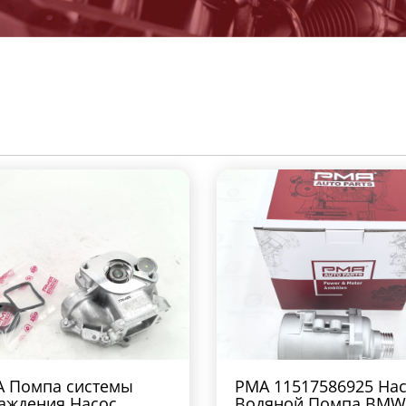
 Помпа системы
PMA 11517586925 На
аждения Насос
Водяной Помпа BMW