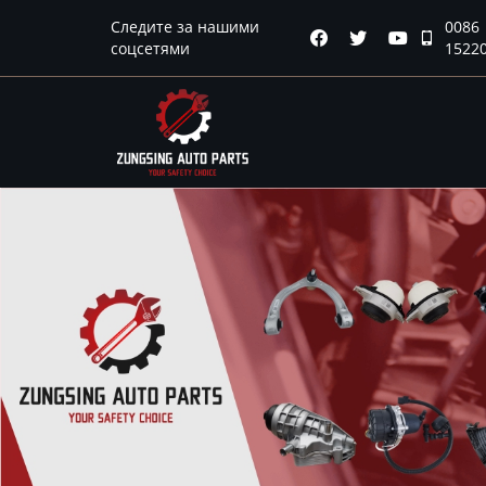
Главная
Следите за нашими
0086




соцсетями
1522
Продукция
Новости
О нас
Контакты