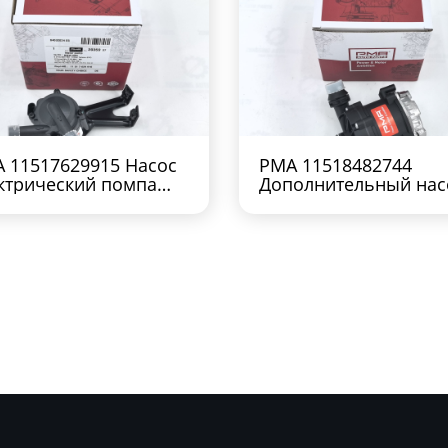
 11517629915 Насос
PMA 11518482744
ктрический помпа
Дополнительный нас
 N63 F12 F01 E70
ож BMW X5 G05 X6 G