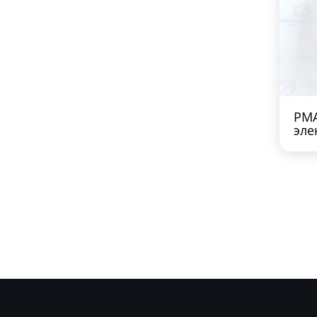
PMA
эле
BMW