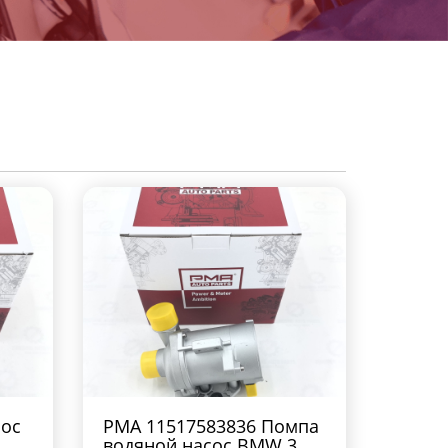
сос
PMA 11517583836 Помпа
водяной насос BMW 3 5