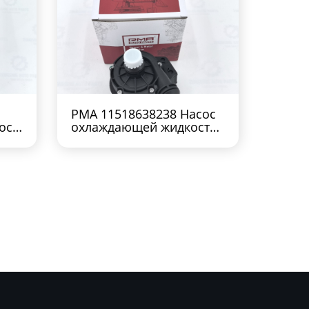
PMA 11518638238 Насос
ос
охлаждающей жидкости
06
BMW B48 B20 G11 G12