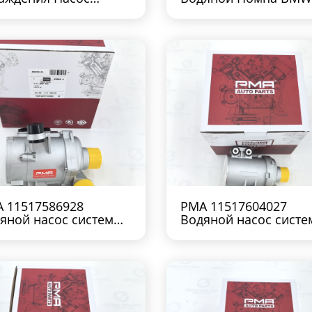
дяной BMW
N52 E90 E91
17511221 E60
 11517586928
PMA 11517604027
яной насос системы
Водяной насос сист
аждения BMW N43
охлаждения BMW N2
F20 E84 F25