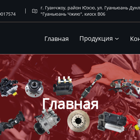
г. Гуанчжоу, район Юэсю, ул. Гуаньюань Дунл

0017574
"Гуаньюань Чжию", киоск B06
Продукция
Главная
Ко

Главная